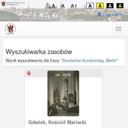
↓A
A
A↑
A
A
A
A
Logowanie
Togg
navig
Wyszukiwarka zasobów
Wynik wyszukiwania dla frazy:
"Deutscher Kunstverlag, Berlin"
ok. 1930
Gdańsk, Kościół Mariacki