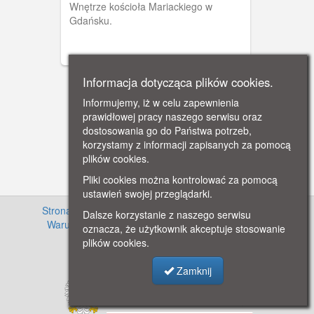
Wnętrze kościoła Mariackiego w
Gdańsku.
Informacja dotycząca plików cookies.
Informujemy, iż w celu zapewnienia
prawidłowej pracy naszego serwisu oraz
dostosowania go do Państwa potrzeb,
korzystamy z informacji zapisanych za pomocą
plików cookies.
Pliki cookies można kontrolować za pomocą
ustawień swojej przeglądarki.
Strona główna
·
Informacje o projekcie
·
Cennik
·
Dalsze korzystanie z naszego serwisu
Warunki używania zasobów
·
Kontakt
·
Regulamin
oznacza, że użytkownik akceptuje stosowanie
serwisu
·
Polityka prywatności
plików cookies.
Zamknij