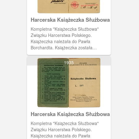
Harcerska Książeczka Służbowa
Kompletna "Książeczka Służbowa"
Związku Harcerstwa Polskiego.
Książeczka należała do Pawła
Borchardta. Książeczka została
wystawiona 19 czerwca 1937 roku
przez harcmistrza Alfa Liczmańskiego.
1935
Na drugiej stronie książeczki zdjęcie
Pawła Borchardta i podpis
drużynowego. Na trzeciej stronie dane
właściciela książeczki i podstawowe
dane dotyczące ważności książeczki,
daty wystawienia oraz data złożenia
przyrzeczenia harcerskiego.
Harcerska Książeczka Służbowa
Kompletna "Książeczka Służbowa"
Związku Harcerstwa Polskiego.
Książeczka należała do Pawła