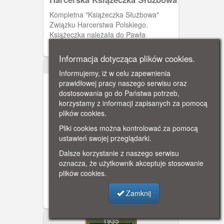
Kompletna "Książeczka Służbowa"
Związku Harcerstwa Polskiego.
Książeczka należała do Pawła
Borchardta. Książeczka została
wystawiona 19 czerwca 1937 roku
Informacja dotycząca plików cookies.
przez harcmistrza Alfa Liczmańskiego.
Informujemy, iż w celu zapewnienia
Na ósmej stronie miejsce na wpis
prawidłowej pracy naszego serwisu oraz
służby w gromadzie zuchów i tabela do
dostosowania go do Państwa potrzeb,
wpisów prób organizacyjnych. Na
korzystamy z informacji zapisanych za pomocą
dziewiątej stronie tabela wpisów prób
plików cookies.
organizacyjnych.
Pliki cookies można kontrolować za pomocą
ustawień swojej przeglądarki.
Harcerska Książeczka Służbowa
Dalsze korzystanie z naszego serwisu
oznacza, że użytkownik akceptuje stosowanie
Kompletna "Książeczka Służbowa"
plików cookies.
Związku Harcerstwa Polskiego.
Książeczka należała do Pawła
Zamknij
Borchardta. Książeczka została
wystawiona 19 czerwca 1937 roku
przez harcmistrza Alfa Liczmańskiego.
1935