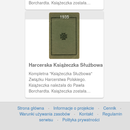
Borchardta. Książeczka została
wystawiona 19 czerwca 1937 roku
przez harcmistrza Alfa Liczmańskiego.
1935
Na drugiej stronie okładki przyrzeczenie
harcerskie i prawo harcerskie w 10
punktach. Na pierwsze stronie numer
książeczki i informacja wydawcy.
Harcerska Książeczka Służbowa
Kompletna "Książeczka Służbowa"
Związku Harcerstwa Polskiego.
Książeczka należała do Pawła
Borchardta. Książeczka została
wystawiona 19 czerwca 1937 roku
przez harcmistrza Alfa Liczmańskiego.
Strona główna
·
Informacje o projekcie
·
Cennik
·
Pierwsza strona okładki z krzyżem
Warunki używania zasobów
·
Kontakt
·
Regulamin
harcerskim.
serwisu
·
Polityka prywatności