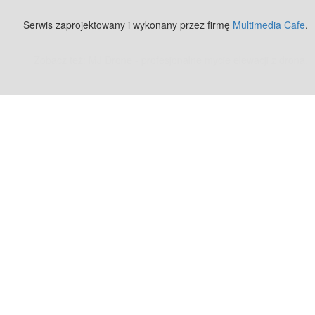
Serwis zaprojektowany i wykonany przez firmę
Multimedia Cafe
.
Zobacz też:
MJ Drone - profesjonalne mycie elewacji z drona
.