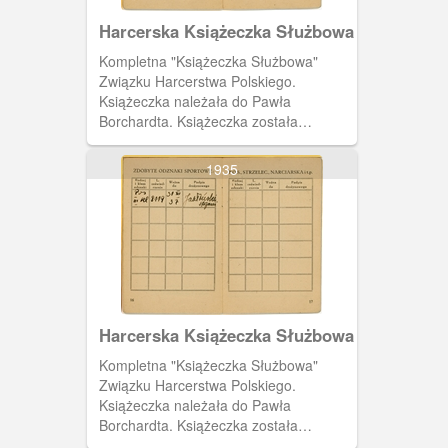
Harcerska Książeczka Służbowa
Kompletna "Książeczka Służbowa"
Związku Harcerstwa Polskiego.
Książeczka należała do Pawła
Borchardta. Książeczka została
wystawiona 19 czerwca 1937 roku
przez harcmistrza Alfa Liczmańskiego.
1935
Na osiemnastej i dziewiętnastej stronie
tabela do wpisów miejsc koloni i obozów
harcerskich.
Harcerska Książeczka Służbowa
Kompletna "Książeczka Służbowa"
Związku Harcerstwa Polskiego.
Książeczka należała do Pawła
Borchardta. Książeczka została
wystawiona 19 czerwca 1937 roku