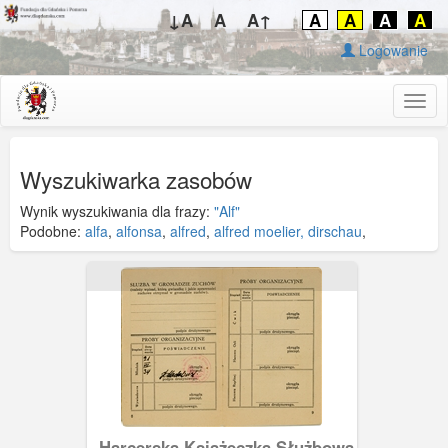
↓A
A
A↑
A
A
A
A
Logowanie
Togg
navig
Wyszukiwarka zasobów
Wynik wyszukiwania dla frazy:
"Alf"
Podobne:
alfa
,
alfonsa
,
alfred
,
alfred moelier, dirschau
,
Harcerska Książeczka Służbowa