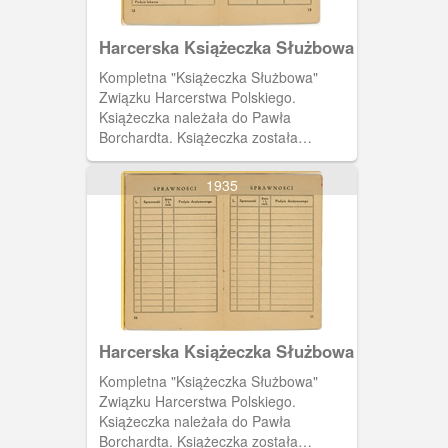
Harcerska Książeczka Służbowa
Kompletna "Książeczka Służbowa"
Związku Harcerstwa Polskiego.
Książeczka należała do Pawła
Borchardta. Książeczka została
wystawiona 19 czerwca 1937 roku
przez harcmistrza Alfa Liczmańskiego.
1935
Na dwunastej i trzynastej stronie tabela
do wpisów dotyczących stanu zdrowia
właściciela książeczki.
Harcerska Książeczka Służbowa
Kompletna "Książeczka Służbowa"
Związku Harcerstwa Polskiego.
Książeczka należała do Pawła
Borchardta. Książeczka została