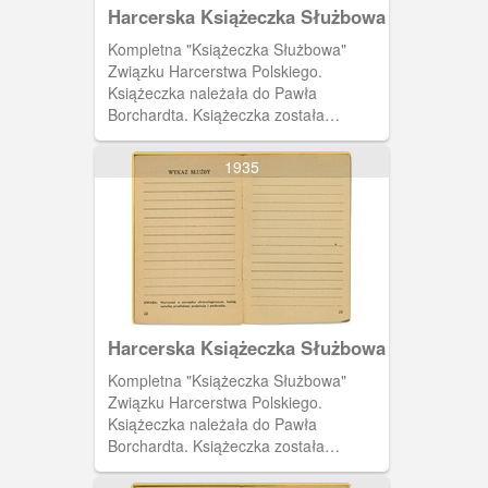
Harcerska Książeczka Służbowa
Kompletna "Książeczka Służbowa"
Związku Harcerstwa Polskiego.
Książeczka należała do Pawła
Borchardta. Książeczka została
wystawiona 19 czerwca 1937 roku
przez harcmistrza Alfa Liczmańskiego.
1935
Na dwudziestej czwartej stronie miejsce
na wpisy dotyczące wykazu służby. Na
czwartej stronie okładki książeczki
instrukcja książeczki służbowej.
Harcerska Książeczka Służbowa
Kompletna "Książeczka Służbowa"
Związku Harcerstwa Polskiego.
Książeczka należała do Pawła
Borchardta. Książeczka została
wystawiona 19 czerwca 1937 roku