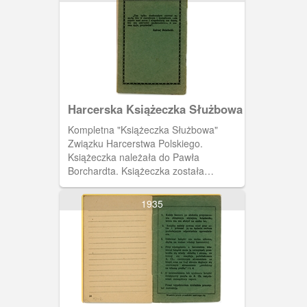
Na czwartej i piątej stronie tabelki
dotyczące przedłużenia ważności
książeczki służbowej.
Harcerska Książeczka Służbowa
Kompletna "Książeczka Służbowa"
Związku Harcerstwa Polskiego.
Książeczka należała do Pawła
Borchardta. Książeczka została
wystawiona 19 czerwca 1937 roku
przez harcmistrza Alfa Liczmańskiego.
1935
Ostatnia strona okładki z cytatem
Jędrzeja Śniadeckiego.