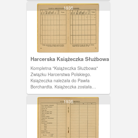
przez harcmistrza Alfa Liczmańskiego.
1935
Na szesnastej i siedemnastej stronie
tabela do wpisów zdobytych odznak
sportowych.
Harcerska Książeczka Służbowa
Kompletna "Książeczka Służbowa"
Związku Harcerstwa Polskiego.
Książeczka należała do Pawła
Borchardta. Książeczka została
wystawiona 19 czerwca 1937 roku
przez harcmistrza Alfa Liczmańskiego.
1935
Na czternastej i piętnastej stronie tabela
do wpisów dotyczących sprawności
cielesnych.