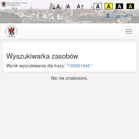
↓A
A
A↑
A
A
A
A
Logowanie
Togg
navig
Wyszukiwarka zasobów
Wynik wyszukiwania dla frazy:
"193901945 "
Nic nie znaleziono.