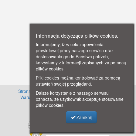
Informacja dotycząca plików cookies.
Informujemy, iż w celu zapewnienia
prawidłowej pracy naszego serwisu oraz
dostosowania go do Państwa potrzeb,
korzystamy z informacji zapisanych za pomocą
plików cookies.
Pliki cookies można kontrolować za pomocą
ustawień swojej przeglądarki.
Strona główna
·
Informacje o projekcie
·
Cennik
·
Dalsze korzystanie z naszego serwisu
Warunki używania zasobów
·
Kontakt
·
Regulamin
oznacza, że użytkownik akceptuje stosowanie
serwisu
·
Polityka prywatności
plików cookies.
Zamknij